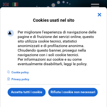
Seleziona la tua lingua
Cerca
CERCA
Sei qui:
Home
NEWS
Archivio Eventi
Festival della Scienza 2011
Festival della
Scienza 2011
Numerosi terminali sul territorio e sistema di
vendita on - line di biglietti ed abbonamenti, il tutto
per la gestione con successo di un evento da oltre
200.000 presenze. Per maggiori informazioni vai
alla scheda del prodotto
ticka - biglietteria per