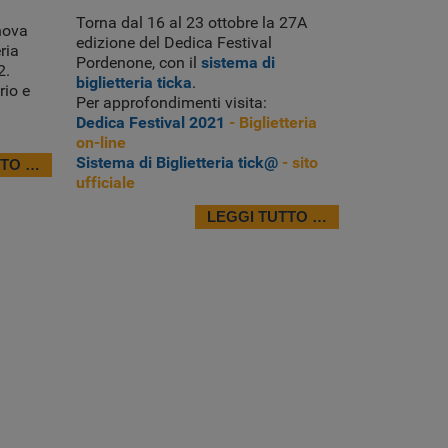
Torna dal 16 al 23 ottobre la 27A
enova
edizione del Dedica Festival
eria
Pordenone, con il
sistema di
2.
biglietteria ticka
.
rio e
Per approfondimenti visita:
Dedica Festival 2021
- Biglietteria
on-line
Sistema di Biglietteria tick@
- sito
TTO …
ufficiale
LEGGI TUTTO …