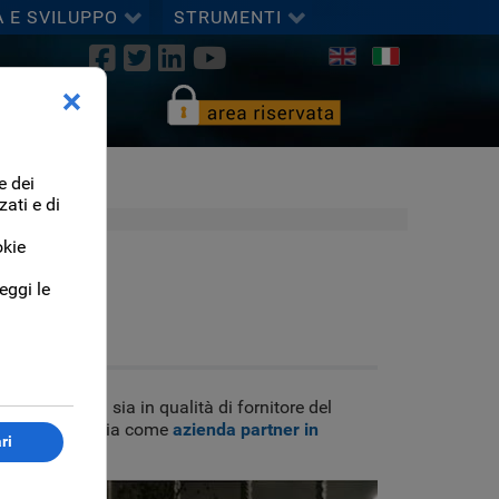
A E SVILUPPO
STRUMENTI
Seleziona la tua lingua
i Informatici sia in qualità di fornitore del
tti
software
sia come
azienda partner in