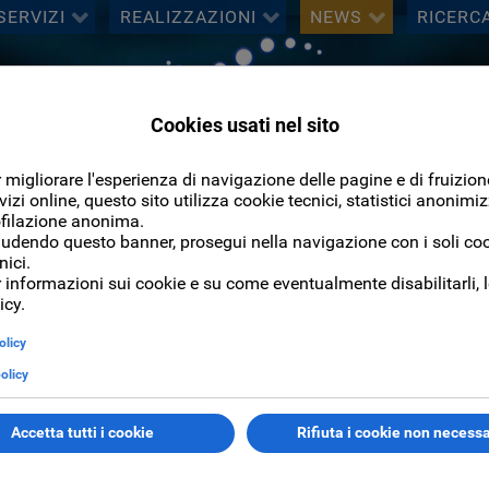
SERVIZI
REALIZZAZIONI
NEWS
RICERC
Cerca
CERCA
ncipali eventi che hanno visto la partecipazione di
PlaNet
Sistem
el
software di gestione di internet point (IPpoint)
o di altri prodo
iva disseminazione dei risultati.