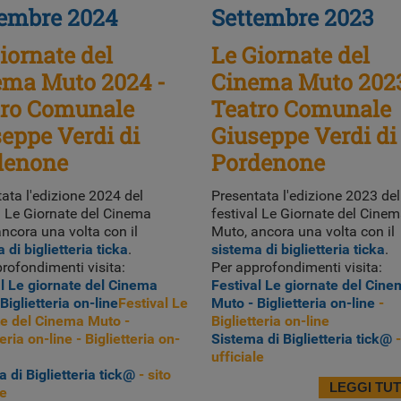
tembre 2024
Settembre 2023
iornate del
Le Giornate del
ema Muto 2024 -
Cinema Muto 2023
tro Comunale
Teatro Comunale
eppe Verdi di
Giuseppe Verdi di
denone
Pordenone
ata l'edizione 2024 del
Presentata l'edizione 2023 del
l Le Giornate del Cinema
festival Le Giornate del Cine
ncora una volta con il
Muto, ancora una volta con il
 di biglietteria ticka
.
sistema di biglietteria ticka
.
rofondimenti visita:
Per approfondimenti visita:
l Le giornate del Cinema
Festival Le giornate del Cin
Biglietteria on-line
Festival Le
Muto - Biglietteria on-line
-
te del Cinema Muto -
Biglietteria on-line
teria on-line - Biglietteria on-
Sistema di Biglietteria tick@
-
ufficiale
 di Biglietteria tick@
- sito
LEGGI TU
le