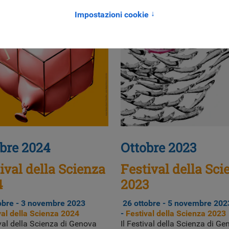
bre 2024
Ottobre 2023
ival della Scienza
Festival della Sci
4
2023
obre - 3 novembre
2023
26 ottobre - 5 novembre
202
val della Scienza 2024
-
Festival della Scienza 2023
ival della Scienza di Genova
Il Festival della Scienza di G