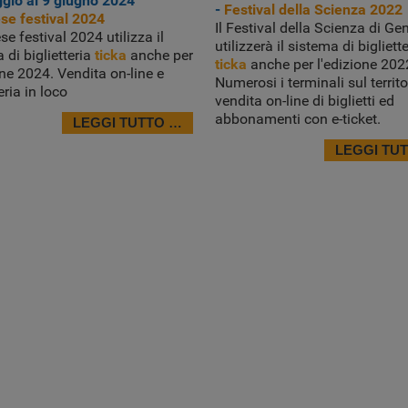
gio al 9 giugno 2024
-
Festival della Scienza 2022
se festival 2024
Il Festival della Scienza di G
se festival 2024 utilizza il
utilizzerà il sistema di bigliett
 di biglietteria
ticka
anche per
ticka
anche per l'edizione 202
one 2024. Vendita on-line e
Numerosi i terminali sul territo
eria in loco
vendita on-line di biglietti ed
abbonamenti con e-ticket.
LEGGI TUTTO …
LEGGI TU