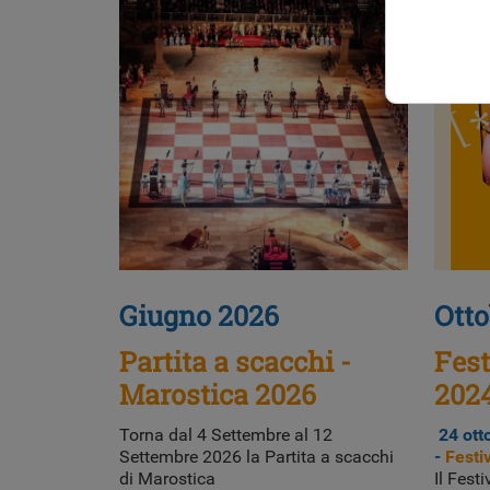
Giugno 2026
Otto
Partita a scacchi -
Fest
Marostica 2026
202
Torna dal 4 Settembre al 12
24 ott
Settembre 2026 la Partita a scacchi
-
Festi
di Marostica
Il Fest