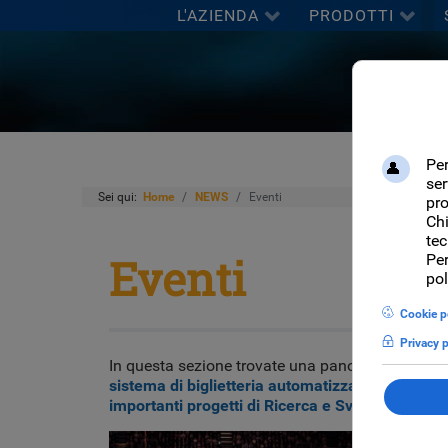
L'AZIENDA
PRODOTTI
Sei qui:
Home
NEWS
Eventi
Eventi
In questa sezione trovate una panoramica dei pri
sistema di biglietteria automatizzata (tick@)
,
d
importanti
progetti di Ricerca e Sviluppo
e relat