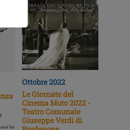
Ottobre 2022
Le Giornate del
enza
Cinema Muto 2022 -
Teatro Comunale
3
Giuseppe Verdi di
enova ha
Pordenone