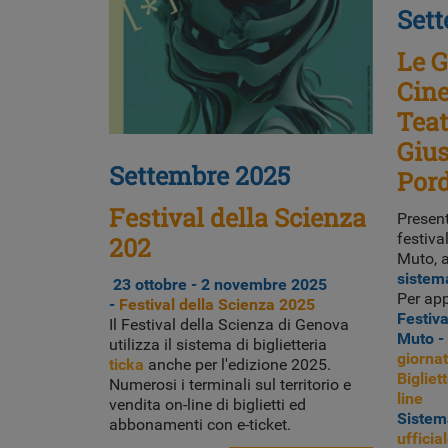
Set
Le G
Cin
Tea
Gius
Settembre 2025
Por
Festival della Scienza
Present
festiva
202
Muto, a
sistema
23 ottobre - 2 novembre
2025
Per app
-
Festival della Scienza 2025
Festiva
Il Festival della Scienza di Genova
Muto - 
utilizza il sistema di biglietteria
giorna
ticka
anche per l'edizione 2025.
Bigliet
Numerosi i terminali sul territorio e
line
vendita on-line di biglietti ed
Sistema
abbonamenti con e-ticket.
ufficia