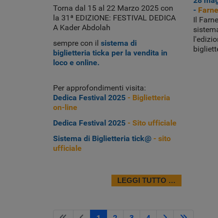
28 mag
Torna dal 15 al 22 Marzo 2025 con
-
Farne
la 31ª EDIZIONE: FESTIVAL DEDICA
Il Farne
A Kader Abdolah
sistema
l'edizi
sempre con il
sistema di
bigliett
biglietteria ticka per la vendita in
loco e online.
Per approfondimenti visita:
Dedica Festival 2025
- Biglietteria
on-line
Dedica Festival 2025
- Sito ufficiale
Sistema di Biglietteria tick@
- sito
ufficiale
LEGGI TUTTO …
1
2
3
4