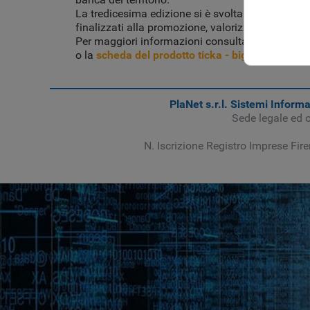
La tredicesima edizione si è svolta a dal 22 ottob
finalizzati alla promozione, valorizzazione e div
Per maggiori informazioni consulta la
pagina de
o la
scheda del prodotto ticka - biglietteria per 
PlaNet s.r.l. Sistemi Informa
Sede legale ed 
N. Iscrizione Registro Imprese Fir