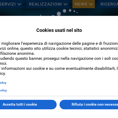
SERVIZI
REALIZZAZIONI
NEWS
RICERC
Cerca
CERCA
enza 2015 - ancora un Festival con ticka
cienza 2015 - ancora 
della Scienza 2015 - ancora un Festival con ticka
ova si è avvalso del nostro sistema di biglietteria
ticka
. Numerosi
iche tecnologiche del
sistema ticka
i biglietti sono stati resi acqui