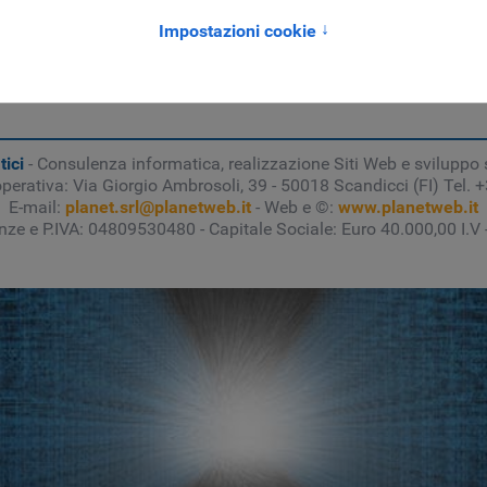
re al 1 novembre 2015; 11 giorni di mostre, laboratori, spettacoli
ulgazione della cultura scientifica e tecnologica.
ll'evento www.festivalscienza.it
festival manifestazioni e fiere
tici
- Consulenza informatica, realizzazione Siti Web e sviluppo 
operativa: Via Giorgio Ambrosoli, 39 - 50018 Scandicci (FI) Tel.
E-mail:
planet.srl@planetweb.it
- Web e ©:
www.planetweb.it
enze e P.IVA: 04809530480 - Capitale Sociale: Euro 40.000,00 I.V 