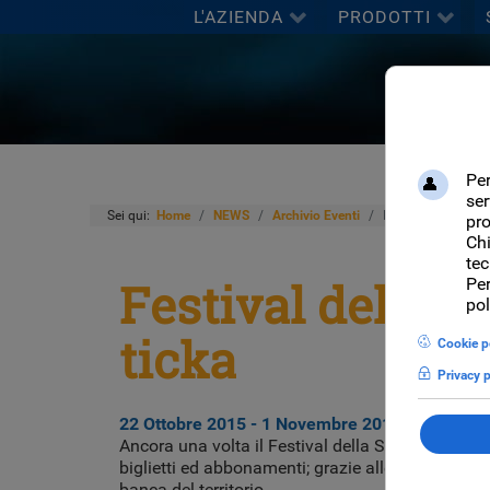
L'AZIENDA
PRODOTTI
Sei qui:
Home
NEWS
Archivio Eventi
Festival della Sci
Festival della S
ticka
22 Ottobre 2015 -
1 Novembre 2015 -
Festival 
Ancora una volta il Festival della Scienza di Gen
biglietti ed abbonamenti; grazie alle caratterist
banca del territorio.