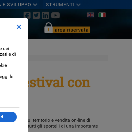
A E SVILUPPO
STRUMENTI
Seleziona la tua lingua
un Festival con
 i terminali sul territorio e vendita on-line di
stabili presso tutti gli sportelli di una importante