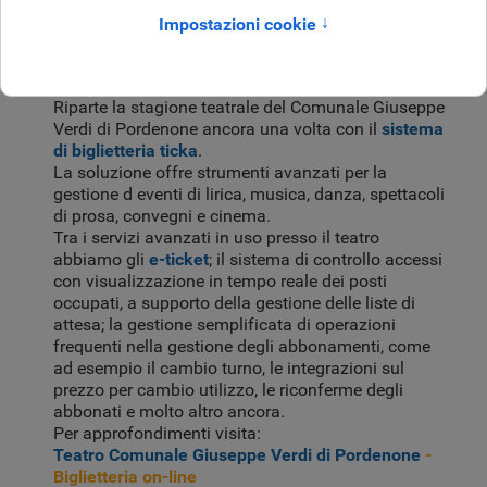
2017-2018
Agosto 2017
-
Teatro Comunale Giuseppe Verdi di
Pordenone - Ancora un anno con ticka
Riparte la stagione teatrale del Comunale Giuseppe
Verdi di Pordenone ancora una volta con il
sistema
di biglietteria ticka
.
La soluzione offre strumenti avanzati per la
gestione d eventi di lirica, musica, danza, spettacoli
di prosa, convegni e cinema.
Tra i servizi avanzati in uso presso il teatro
abbiamo gli
e-ticket
; il sistema di controllo accessi
con visualizzazione in tempo reale dei posti
occupati, a supporto della gestione delle liste di
attesa; la gestione semplificata di operazioni
frequenti nella gestione degli abbonamenti, come
ad esempio il cambio turno, le integrazioni sul
prezzo per cambio utilizzo, le riconferme degli
abbonati e molto altro ancora.
Per approfondimenti visita:
Teatro Comunale Giuseppe Verdi di Pordenone
-
Biglietteria on-line