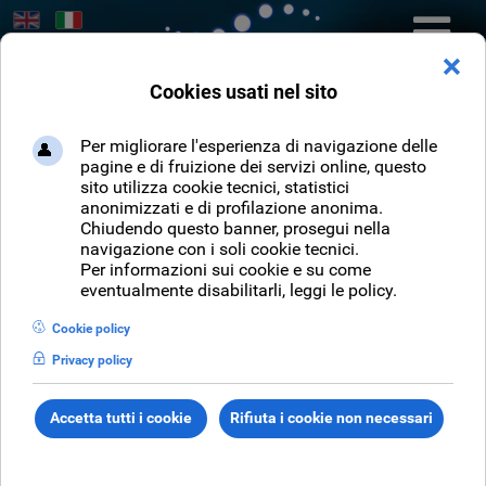
Seleziona la tua lingua
Cerca
CERCA
Sei qui:
Home
NEWS
Archivio Notizie
Teatro Comunale Giuseppe Verdi di Pordenone - Stagione teatrale
2017-2018
Teatro Comunale
Giuseppe Verdi di
Pordenone -
Stagione teatrale