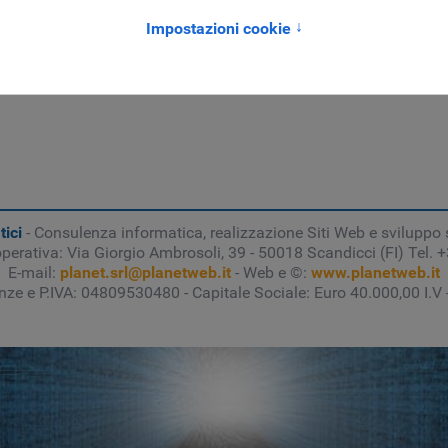
a nuova stagione 2016/2017. Tra le novità di quest'anno la scel
osti, acquistabile anche online direttamente sul sito, sfruttando le
tici
- Consulenza informatica, realizzazione Siti Web e sviluppo 
operativa: Via Giorgio Ambrosoli, 39 - 50018 Scandicci (FI) Tel.
E-mail:
planet.srl@planetweb.it
- Web e ©:
www.planetweb.it
enze e P.IVA: 04809530480 - Capitale Sociale: Euro 40.000,00 I.V 