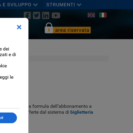
A E SVILUPPO
STRUMENTI
Seleziona la tua lingua
ma
ta di proporre la formula dell’abbonamento a
 possibilità offerte dal sistema di
biglietteria