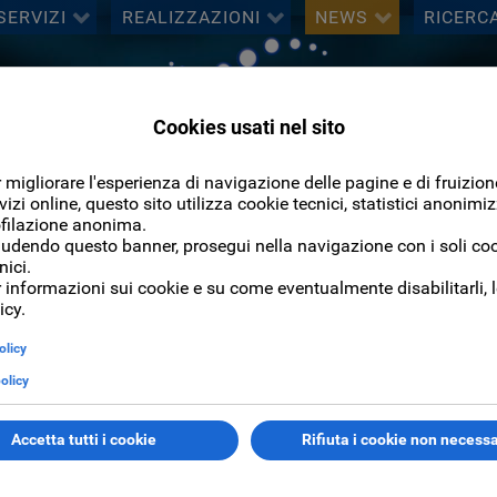
SERVIZI
REALIZZAZIONI
NEWS
RICERC
Cerca
CERCA
atro Olimpico di Roma
eatro Olimpico di Ro
a nuova stagione 2016/2017. Tra le novità di quest'anno la scel
osti, acquistabile anche online direttamente sul sito, sfruttando le