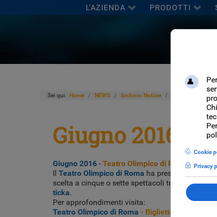
L'AZIENDA
PRODOTTI
Sei qui:
Home
NEWS
Archivio Notizie
Giugno 2016 - Te
Giugno 2016 - T
Giugno 2016
-
Teatro Olimpico di Roma
Il
Teatro Olimpico di Roma
ha presentato oggi l
scelta a cinque o sette spettacoli tra quelli prop
ticka
.
Per approfondimenti visita:
Teatro Olimpico di Roma
- Biglietteria on-line