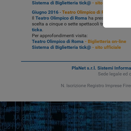
Sistema di Biglietteria tick@
- sito ufficiale
Giugno 2016
-
Teatro Olimpico di Roma
Il
Teatro Olimpico di Roma
ha presentato oggi l
scelta a cinque o sette spettacoli tra quelli prop
ticka
.
Per approfondimenti visita:
Teatro Olimpico di Roma
- Biglietteria on-line
Sistema di Biglietteria tick@
- sito ufficiale
PlaNet s.r.l. Sistemi Informa
Sede legale ed 
N. Iscrizione Registro Imprese Fir