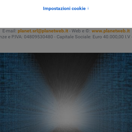
tici
- Consulenza informatica, realizzazione Siti Web e sviluppo 
operativa: Via Giorgio Ambrosoli, 39 - 50018 Scandicci (FI) Tel.
E-mail:
planet.srl@planetweb.it
- Web e ©:
www.planetweb.it
enze e P.IVA: 04809530480 - Capitale Sociale: Euro 40.000,00 I.V 