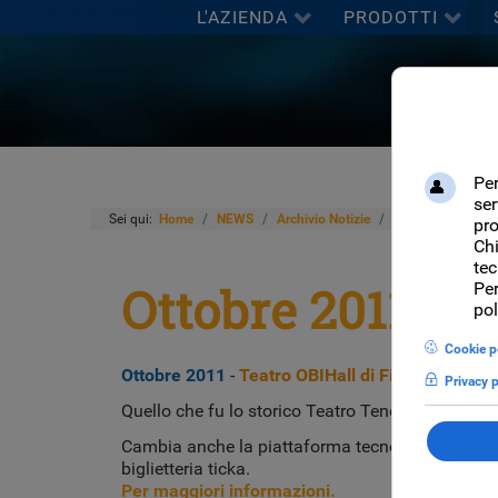
L'AZIENDA
PRODOTTI
Sei qui:
Home
NEWS
Archivio Notizie
Ottobre 2011 - Te
Ottobre 2011 - T
Ottobre 2011
-
Teatro OBIHall di Firenze
Quello che fu lo storico Teatro Tenda e consciu
Cambia anche la piattaforma tecnologica per la ge
biglietteria ticka.
Per maggiori informazioni.