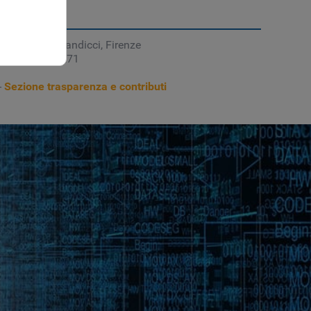
software a Scandicci, Firenze
 +39 055 7350271
-
Sezione trasparenza e contributi