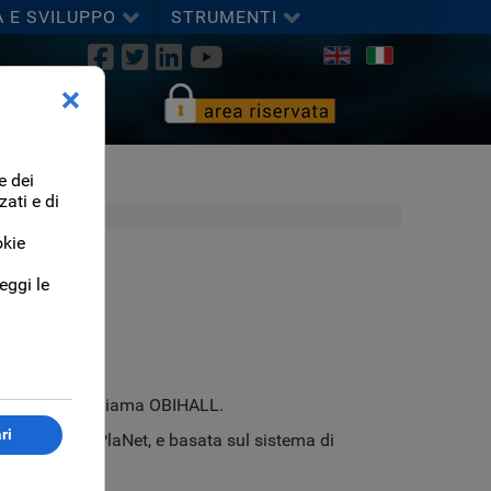
A E SVILUPPO
STRUMENTI
Seleziona la tua lingua
nze
bia nome e si chiama OBIHALL.
lizzata dalla PlaNet, e basata sul sistema di