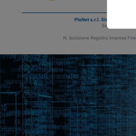
PlaNet s.r.l. Sistemi Informa
Sede legale ed 
N. Iscrizione Registro Imprese Fir