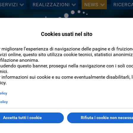
SERVIZI
REALIZZAZIONI
NEWS
RICERC
Cerca
CERCA
atro OBIHall di Firenze
eatro OBIHall di Fire
to, più di recente, come Saschhall, dal primo ottobre 2011 cam
stione del sito internet, degli eventi e della vendita on-line, rea