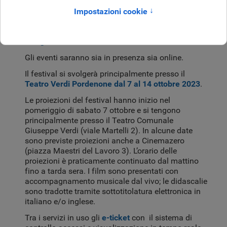
Pordenone
Presentata la 42A edizione del festival Le Giornate
del Cinema Muto, ancora una volta con il
sistema
di biglietteria ticka
.
Gli eventi saranno sia in presenza sia online.
Il festival si svolgerà principalmente presso il
Teatro Verdi Pordenone dal 7 al 14 ottobre 2023
.
Le proiezioni del festival hanno inizio nel
pomeriggio di sabato 7 ottobre e si tengono
principalmente presso il Teatro Comunale
Giuseppe Verdi (viale Martelli 2). In alcune date
sono previste proiezioni anche a Cinemazero
(piazza Maestri del Lavoro 3). L’orario delle
proiezioni è praticamente continuato dal mattino
fino a tarda sera. I film sono presentati con
accompagnamento musicale dal vivo; le didascalie
sono tradotte tramite sottotitolatura elettronica in
italiano e/o inglese.
Tra i servizi in uso gli
e-ticket
con il sistema di