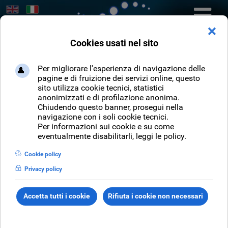
Seleziona la tua lingua
Cerca
CERCA
Sei qui:
Home
NEWS
Eventi
Le Giornate del Cinema Muto 2023 - Teatro Comunale Giuseppe Verdi
di Pordenone
Settembre 2023
-
Le Giornate del Cinema Muto
2023 - T
eatro Comunale Giuseppe Verdi di