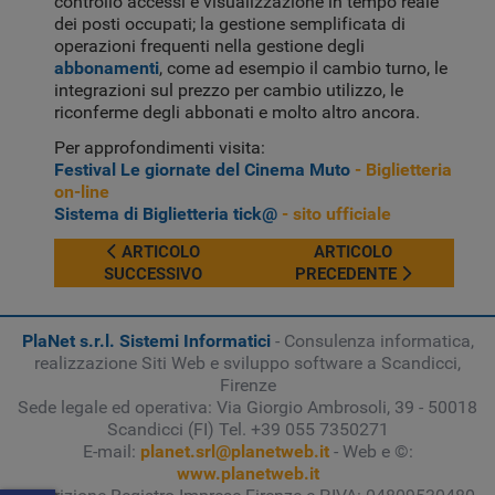
controllo accessi e visualizzazione in tempo reale
dei posti occupati; la gestione semplificata di
operazioni frequenti nella gestione degli
abbonamenti
, come ad esempio il cambio turno, le
integrazioni sul prezzo per cambio utilizzo, le
riconferme degli abbonati e molto altro ancora.
Per approfondimenti visita:
Festival Le giornate del Cinema Muto
- Biglietteria
on-line
Sistema di Biglietteria tick@
- sito ufficiale
ARTICOLO PRECEDENTE: FESTIVAL DELLA SCIENZ
ARTICOLO SUCCESSIVO:
ARTICOLO
ARTICOLO
SUCCESSIVO
PRECEDENTE
PlaNet s.r.l. Sistemi Informatici
- Consulenza informatica,
realizzazione Siti Web e sviluppo software a Scandicci,
Firenze
Sede legale ed operativa: Via Giorgio Ambrosoli, 39 - 50018
Scandicci (FI) Tel. +39 055 7350271
E-mail:
planet.srl@planetweb.it
- Web e ©:
www.planetweb.it