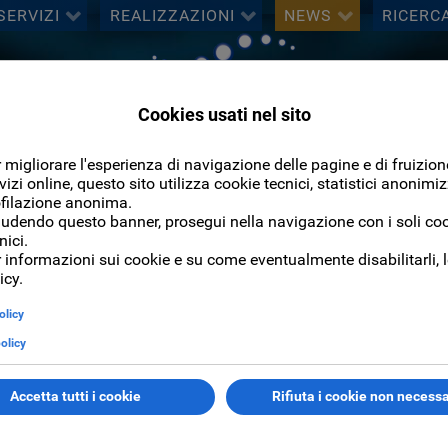
SERVIZI
REALIZZAZIONI
NEWS
RICERC
Cerca
CERCA
n Galgano sceglie ticka come sistema di biglietteria