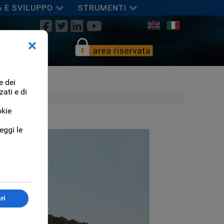
A E SVILUPPO
STRUMENTI
Seleziona la tua lingua