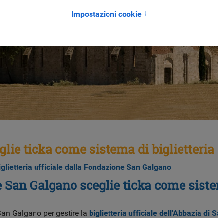
ie ticka come sistema di biglietteria
iglietteria ufficiale dalla Fondazione San Galgano
 San Galgano sceglie ticka come sistem
San Galgano per gestire la
biglietteria ufficiale dell'Abbazia di