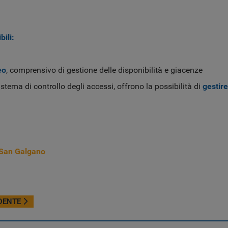
bili:
eo
, comprensivo di gestione delle disponibilità e giacenze
stema di controllo degli accessi, offrono la possibilità di
gestire
e San Galgano
 PER PISTA AZZURRA GO-KART
IVO: TICKA SISTEMA DI BIGLIETTERIA PER I MUSEI CIVICI DI PA
DENTE