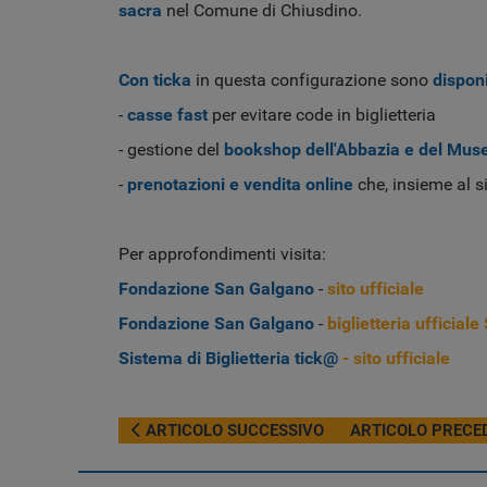
sacra
nel Comune di Chiusdino.
Con ticka
in questa configurazione sono
disponi
-
casse fast
per evitare code in biglietteria
- gestione del
bookshop
dell'Abbazia e del Mus
-
prenotazioni e vendita online
che, insieme al si
Per approfondimenti visita:
Fondazione San Galgano
-
sito ufficiale
Fondazione San Galgano
-
biglietteria ufficial
Sistema di Biglietteria tick@
- sito ufficiale
ARTICOLO PRECEDENTE: BIGLIETTERIA TICKA
ARTICOLO SUCCESS
ARTICOLO SUCCESSIVO
ARTICOLO PRECE