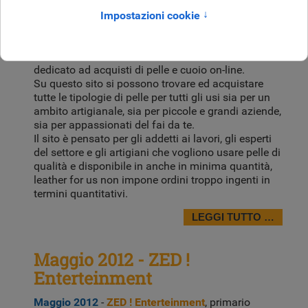
Luglio 2012 - Leather For Us
Luglio 2012
-
Leather For Us
Vendita on-line di
Pelle
:
www.leatherfor.us
è un sito internet
dedicato ad acquisti di pelle e cuoio on-line.
Su questo sito si possono trovare ed acquistare
tutte le tipologie di pelle per tutti gli usi sia per un
ambito artigianale, sia per piccole e grandi aziende,
sia per appassionati del fai da te.
Il sito è pensato per gli addetti ai lavori, gli esperti
del settore e gli artigiani che vogliono usare pelle di
qualità e disponibile in anche in minima quantità,
leather for us non impone ordini troppo ingenti in
termini quantitativi.
LEGGI TUTTO …
Maggio 2012 - ZED !
Enterteinment
Maggio 2012
-
ZED ! Enterteinment
, primario