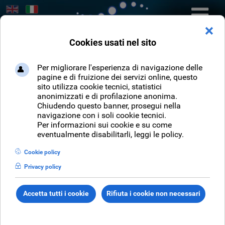
Seleziona la tua lingua
Cerca
CERCA
Sei qui:
Home
NEWS
Archivio Notizie
Archivio Notizie
In questa sezione sono riportate le notizie correlate
all'attività dell'azienda, tali news arrivano dal
mondo del Web o dalle nostre attività.
Le notizie più recenti sono consultabili in
Home
Page
, gli eventi più vecchi sono disponibili nella
sezione
Archivio Eventi
.