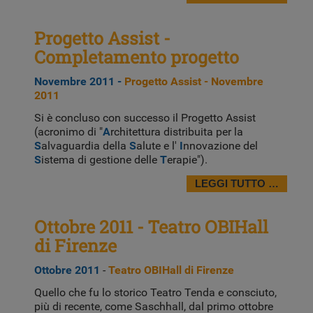
Progetto Assist -
Completamento progetto
Novembre 2011 -
Progetto Assist - Novembre
2011
Si è concluso con successo il Progetto Assist
(acronimo di "
A
rchitettura distribuita per la
S
alvaguardia della
S
alute e l'
I
nnovazione del
S
istema di gestione delle
T
erapie").
LEGGI TUTTO …
Ottobre 2011 - Teatro OBIHall
di Firenze
Ottobre 2011
-
Teatro OBIHall di Firenze
Quello che fu lo storico Teatro Tenda e consciuto,
più di recente, come Saschhall, dal primo ottobre